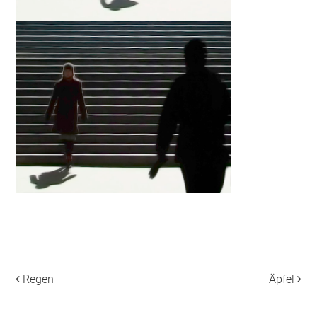
Regen
Äpfel
Beitragsnavigation
___