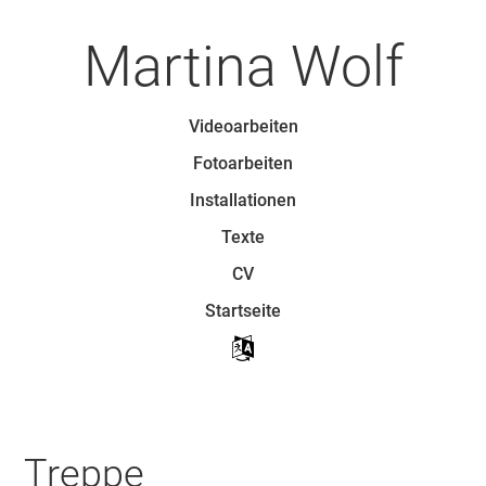
Zum
Artikel
Martina Wolf
Springen
Zum Inhalt Springen
Videoarbeiten
Menü
Fotoarbeiten
Installationen
Texte
CV
Startseite
Treppe