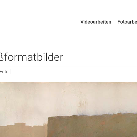
Zum Inhalt Springen
Videoarbeiten
Fotoarbe
Menü
oßformatbilder
Foto