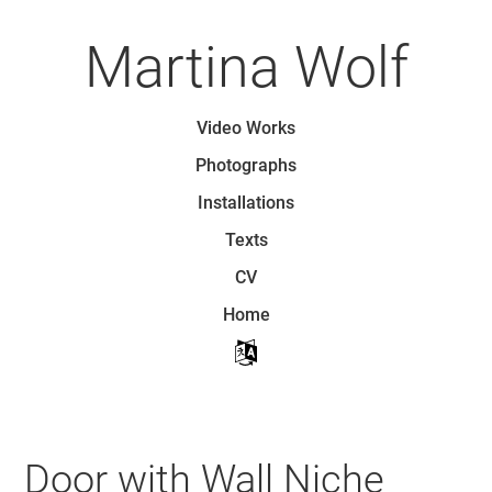
Skip
to
Martina Wolf
main
content
Skip to content
Video Works
Menu
Photographs
Installations
Texts
CV
Home
Door with Wall Niche