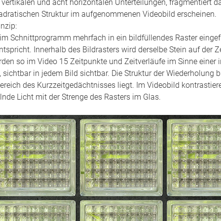
vertikalen und acht horizontalen Unterteilungen, fragmentiert da
quadratischen Struktur im aufgenommenen Videobild erscheinen.
nzip:
nd im Schnittprogramm mehrfach in ein bildfüllendes Raster eingef
tspricht. Innerhalb des Bildrasters wird derselbe Stein auf der 
en so im Video 15 Zeitpunkte und Zeitverläufe im Sinne einer 
sichtbar in jedem Bild sichtbar. Die Struktur der Wiederholung b
reich des Kurzzeitgedächtnisses liegt. Im Videobild kontrastier
de Licht mit der Strenge des Rasters im Glas.