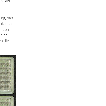
s Bild
ügt, das
Zeitachse
in den
leibt
en die