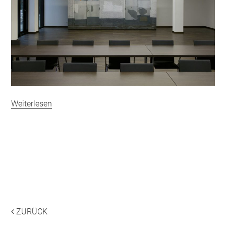
Weiterlesen
Beitragsnavigation
___
___
ZURÜCK