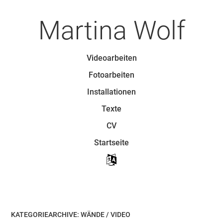
Zum
Artikel
Martina Wolf
Springen
Zum Inhalt Springen
Videoarbeiten
Menü
Fotoarbeiten
Installationen
Texte
CV
Startseite
KATEGORIEARCHIVE:
WÄNDE / VIDEO