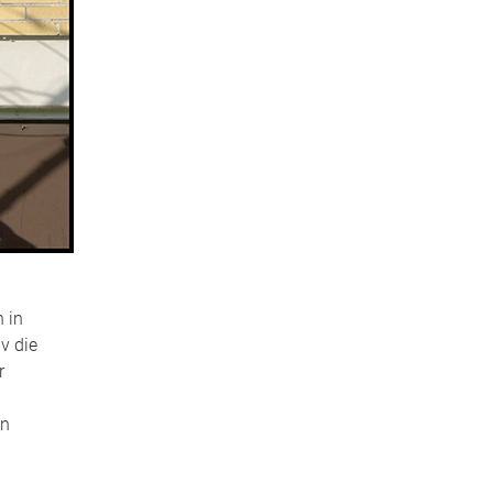
 in
v die
r
en