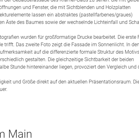
söffnungen und Fenster, die mit Sichtblenden und Holzplatten
ekturelemente lassen ein abstraktes (pastellfarbenes/graues)
den Äste des Baumes sowie der wechselnde Lichteinfall und Sch
grafien wurden für großformatige Drucke bearbeitet. Die erste 
 trifft. Das zweite Foto zeigt die Fassade im Sonnenlicht. In de
ufmerksamkeit auf die differenzierte formale Struktur des Motivs
schiedlich gestalten. Die gleichzeitige Sichtbarkeit der beiden
lbe Stunde hintereinander liegen, provoziert den Vergleich und 
bigkeit und Größe direkt auf den aktuellen Präsentationsraum. Di
uer.
am Main