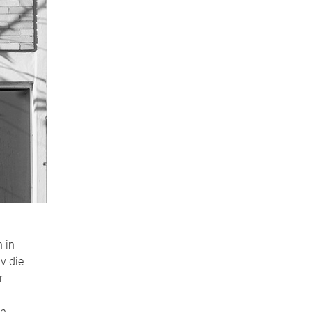
 in
v die
r
en