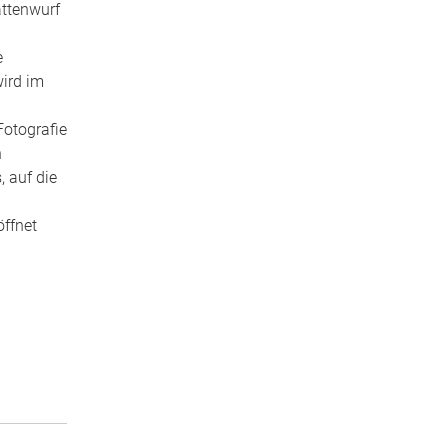
attenwurf
e
wird im
Fotografie
n
, auf die
öffnet