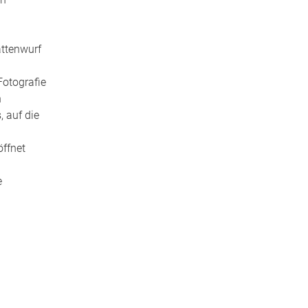
attenwurf
Fotografie
n
, auf die
öffnet
e